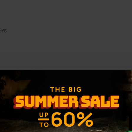
UYS
-31 %
-30 %