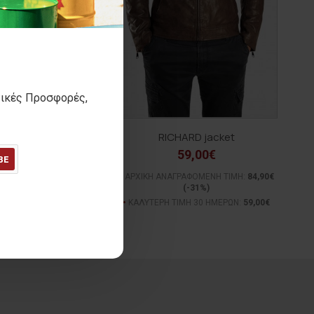
τικές Προσφορές,
CK Jean pant
RICHARD jacket
45,00€
59,00€
BE
ΓΡΑΦΟΜΕΝΗ ΤΙΜΗ:
69,90€
ΑΡΧΙΚΗ ΑΝΑΓΡΑΦΟΜΕΝΗ ΤΙΜΗ:
84,90€
(-36%)
(-31%)
ΙΜΗ 30 ΗΜΕΡΩΝ:
45,00€
ΚΑΛΥΤΕΡΗ ΤΙΜΗ 30 ΗΜΕΡΩΝ:
59,00€