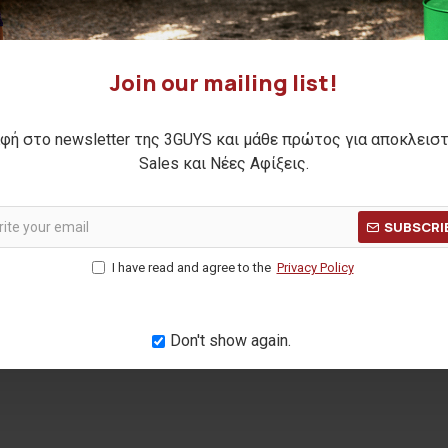
Join our mailing list!
φή στο newsletter της 3GUYS και μάθε πρώτος για αποκλεισ
Sales και Νέες Αφίξεις.
et
ROD jacket
GODRI
49,00€
SUBSCRI
Η ΤΙΜΗ:
84,90€
ΑΡΧΙΚΗ ΑΝΑΓΡΑΦΟΜΕΝΗ ΤΙΜΗ:
69,90€
ΑΡΧΙΚΗ ΑΝΑ
I have read and agree to the
Privacy Policy
(-30%)
ΜΕΡΩΝ:
59,00€
ΚΑΛΥΤΕΡΗ ΤΙΜΗ 30 ΗΜΕΡΩΝ:
49,00€
ΚΑΛΥΤΕΡΗ Τ
Don't show again.