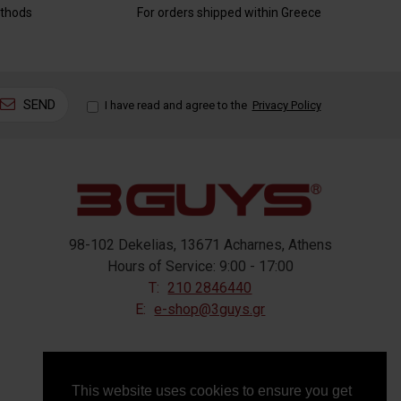
thods
For orders shipped within Greece
SEND
I have read and agree to the
Privacy Policy
98-102 Dekelias, 13671 Acharnes, Athens
Hours of Service: 9:00 - 17:00
T:
210 2846440
E:
e-shop@3guys.gr
FOLLOW US
This website uses cookies to ensure you get