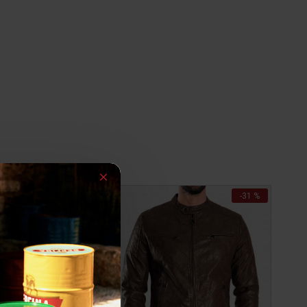
-36 %
-31 %