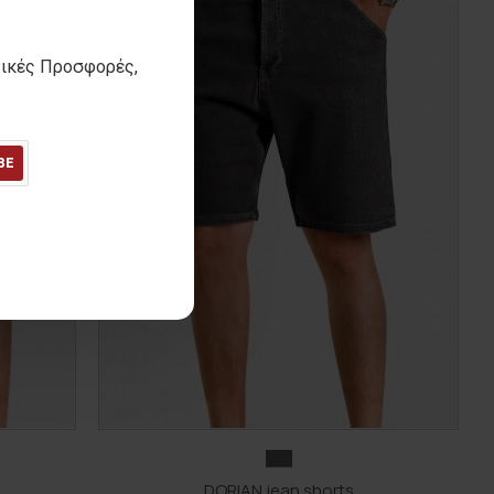
τικές Προσφορές,
BE
DORIAN jean shorts