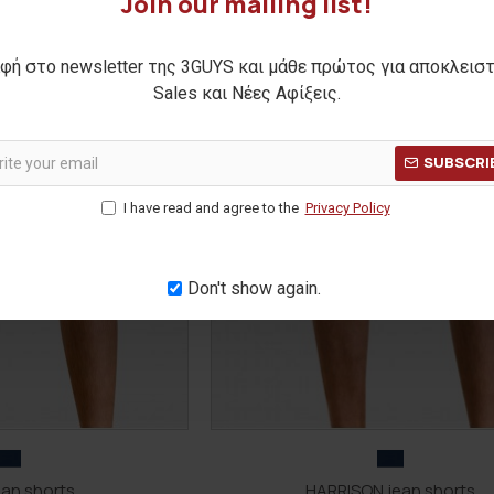
Join our mailing list!
φή στο newsletter της 3GUYS και μάθε πρώτος για αποκλεισ
Sales και Νέες Αφίξεις.
SUBSCRI
I have read and agree to the
Privacy Policy
Don't show again.
an shorts
HARRISON jean shorts