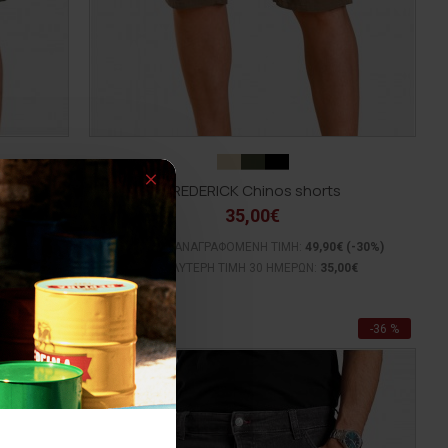
FREDERICK Chinos shorts
35,00€
(-36%)
ΑΡΧΙΚΗ ΑΝΑΓΡΑΦΟΜΕΝΗ ΤΙΜΗ:
49,90€
(-30%)
0€
ΚΑΛΥΤΕΡΗ ΤΙΜΗ 30 ΗΜΕΡΩΝ:
35,00€
-36 %
-36 %