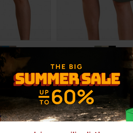
N shorts
EDDIE Cargo shorts
,00€
35,00€
ΕΝΗ ΤΙΜΗ:
25,90€
(-31%)
ΑΡΧΙΚΗ ΑΝΑΓΡΑΦΟΜΕΝΗ ΤΙΜΗ:
54,90€
 30 ΗΜΕΡΩΝ:
18,00€
ΚΑΛΥΤΕΡΗ ΤΙΜΗ 30 ΗΜΕΡΩΝ:
35,0
-36 %