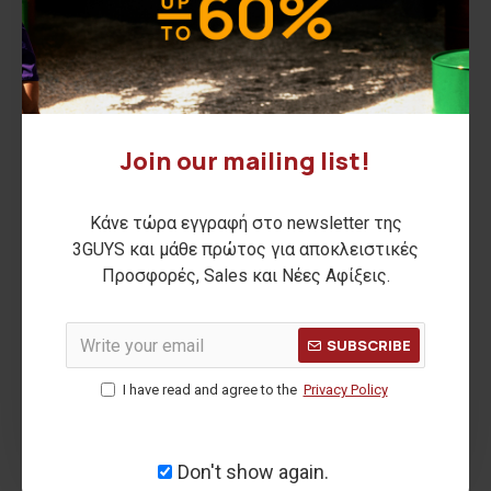
Join our mailing list!
TIMOTHY Jean pant
ORION Jean pant
45,00€
45,00€
Κάνε τώρα εγγραφή στο newsletter της
ΑΡΧΙΚΗ ΑΝΑΓΡΑΦΟΜΕΝΗ ΤΙΜΗ:
69,90€
(-36%)
ΑΡΧΙΚΗ ΑΝΑΓΡΑΦΟΜΕΝΗ ΤΙΜΗ:
69,90€
(-36%)
ΚΑΛΥΤΕΡΗ ΤΙΜΗ 30 ΗΜΕΡΩΝ:
45,00€
ΚΑΛΥΤΕΡΗ ΤΙΜΗ 30 ΗΜΕΡΩΝ:
45,00€
3GUYS και μάθε πρώτος για αποκλειστικές
Προσφορές, Sales και Νέες Αφίξεις.
-31 %
-36 %
SUBSCRIBE
I have read and agree to the
Privacy Policy
Don't show again.