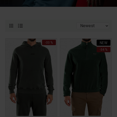
-33 %
NEW
-34 %