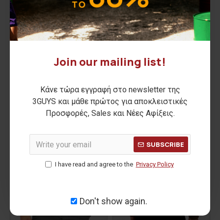
ERLING hoodie
MERRIL sweatshirt blouse
Join our mailing list!
45,00€
35,00€
ΑΡΧΙΚΗ ΑΝΑΓΡΑΦΟΜΕΝΗ ΤΙΜΗ:
64,90€
(-31%)
ΑΡΧΙΚΗ ΑΝΑΓΡΑΦΟΜΕΝΗ ΤΙΜΗ:
54,90€
(-36%)
Κάνε τώρα εγγραφή στο newsletter της
ΚΑΛΥΤΕΡΗ ΤΙΜΗ 30 ΗΜΕΡΩΝ:
45,00€
ΚΑΛΥΤΕΡΗ ΤΙΜΗ 30 ΗΜΕΡΩΝ:
35,00€
3GUYS και μάθε πρώτος για αποκλειστικές
NEW
-33 %
Προσφορές, Sales και Νέες Αφίξεις.
-25 %
SUBSCRIBE
I have read and agree to the
Privacy Policy
Don't show again.