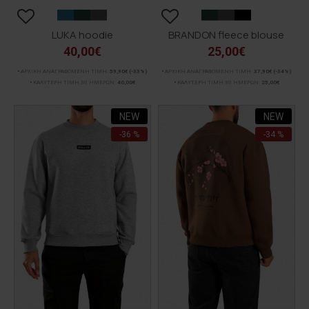
LUKA hoodie
BRANDON fleece blouse
40,00€
25,00€
ΑΡΧΙΚΗ ΑΝΑΓΡΑΦΟΜΕΝΗ ΤΙΜΗ:
59,90€
(-33%)
ΑΡΧΙΚΗ ΑΝΑΓΡΑΦΟΜΕΝΗ ΤΙΜΗ:
37,90€
(-34%)
ΚΑΛΥΤΕΡΗ ΤΙΜΗ 30 ΗΜΕΡΩΝ:
40,00€
ΚΑΛΥΤΕΡΗ ΤΙΜΗ 30 ΗΜΕΡΩΝ:
25,00€
NEW
NEW
-36 %
-34 %