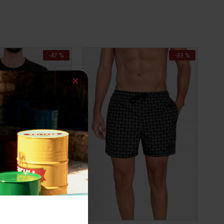
-47 %
-33 %