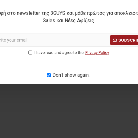
ket
MONKEY t-shirt
UFO
φή στο newsletter της 3GUYS και μάθε πρώτος για αποκλεισ
12,00€
Sales και Νέες Αφίξεις.
Η ΤΙΜΗ:
69,90€
ΑΡΧΙΚΗ ΑΝΑΓΡΑΦΟΜΕΝΗ ΤΙΜΗ:
22,50€
ΑΡΧΙΚΗ ΑΝΑ
(-47%)
ΜΕΡΩΝ:
49,00€
ΚΑΛΥΤΕΡΗ ΤΙΜΗ 30 ΗΜΕΡΩΝ:
12,00€
ΚΑΛΥΤΕΡΗ Τ
SUBSCRI
I have read and agree to the
Privacy Policy
Don't show again.