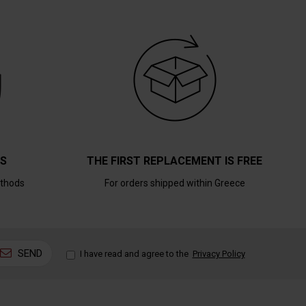
TS
THE FIRST REPLACEMENT IS FREE
thods
For orders shipped within Greece
SEND
I have read and agree to the
Privacy Policy