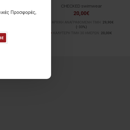
 COW t-shirt
CHECKED swimwear
τικές Προσφορές,
12,00€
20,00€
ΓΡΑΦΟΜΕΝΗ ΤΙΜΗ:
22,50€
ΑΡΧΙΚΗ ΑΝΑΓΡΑΦΟΜΕΝΗ ΤΙΜΗ:
29,90€
(-47%)
(-33%)
ΙΜΗ 30 ΗΜΕΡΩΝ:
12,00€
ΚΑΛΥΤΕΡΗ ΤΙΜΗ 30 ΗΜΕΡΩΝ:
20,00€
BE