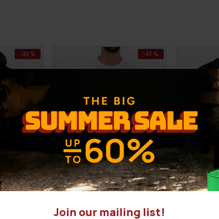
-30 %
-47 %
Join our mailing list!