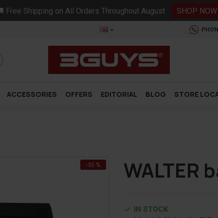
 Free Shipping on All Orders Throughout August
SHOP NOW
PHON
ACCESSORIES
OFFERS
EDITORIAL
BLOG
STORE LOC
WALTER b
-30 %
IN STOCK