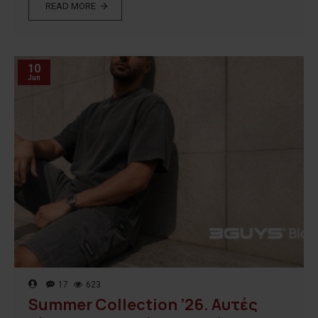
READ MORE
10
Jun
17
623
Summer Collection ’26. Αυτές