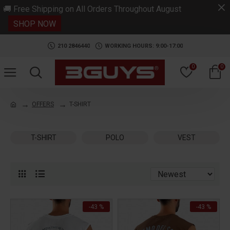
.
🚚 Free Shipping on All Orders Throughout August
SHOP NOW
210 2846440
WORKING HOURS: 9:00-17:00
0
0
OFFERS
T-SHIRT
T-SHIRT
POLO
VEST
-43 %
-43 %