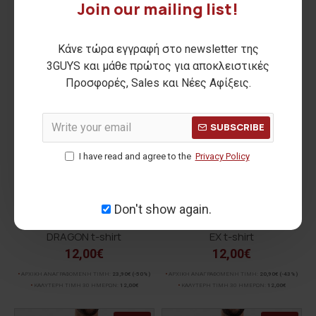
Join our mailing list!
Κάνε τώρα εγγραφή στο newsletter της
3GUYS και μάθε πρώτος για αποκλειστικές
Προσφορές, Sales και Νέες Αφίξεις.
SUBSCRIBE
I have read and agree to the
Privacy Policy
Don't show again.
DRAGON t-shirt
EX t-shirt
12,00€
12,00€
ΑΡΧΙΚΗ ΑΝΑΓΡΑΦΟΜΕΝΗ ΤΙΜΗ:
23,90€
(-50%)
ΑΡΧΙΚΗ ΑΝΑΓΡΑΦΟΜΕΝΗ ΤΙΜΗ:
20,90€
(-43%)
ΚΑΛΥΤΕΡΗ ΤΙΜΗ 30 ΗΜΕΡΩΝ:
12,00€
ΚΑΛΥΤΕΡΗ ΤΙΜΗ 30 ΗΜΕΡΩΝ:
12,00€