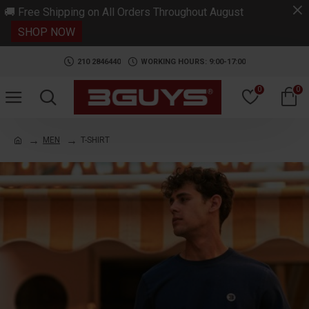
.
🚚 Free Shipping on All Orders Throughout August
SHOP NOW
210 2846440
WORKING HOURS: 9:00-17:00
0
0
MEN
T-SHIRT