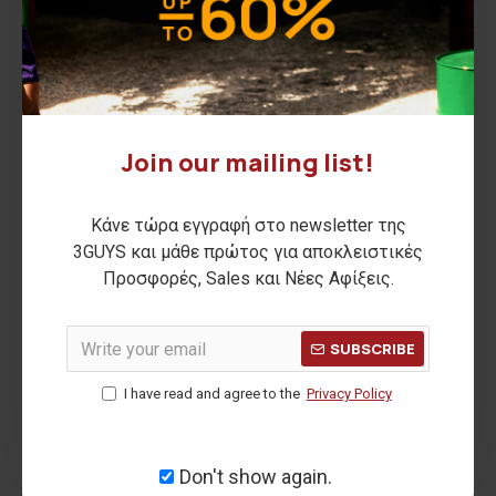
Join our mailing list!
NAVARRO t-shirt
CORIN t-shirt
25,00€
12,00€
Κάνε τώρα εγγραφή στο newsletter της
ΑΡΧΙΚΗ ΑΝΑΓΡΑΦΟΜΕΝΗ ΤΙΜΗ:
37,50€
(-33%)
ΑΡΧΙΚΗ ΑΝΑΓΡΑΦΟΜΕΝΗ ΤΙΜΗ:
19,90€
(-40%)
ΚΑΛΥΤΕΡΗ ΤΙΜΗ 30 ΗΜΕΡΩΝ:
25,00€
ΚΑΛΥΤΕΡΗ ΤΙΜΗ 30 ΗΜΕΡΩΝ:
12,00€
3GUYS και μάθε πρώτος για αποκλειστικές
Προσφορές, Sales και Νέες Αφίξεις.
-40 %
-37 %
SUBSCRIBE
I have read and agree to the
Privacy Policy
Don't show again.