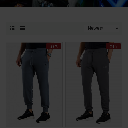
-28 %
-34 %