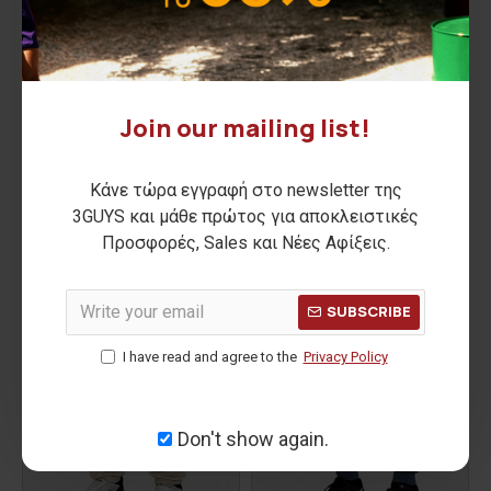
RODRIGO Sweatpants
CORNELIUS Sweatpants
Join our mailing list!
30,00€
20,00€
ΑΡΧΙΚΗ ΑΝΑΓΡΑΦΟΜΕΝΗ ΤΙΜΗ:
44,90€
(-33%)
ΑΡΧΙΚΗ ΑΝΑΓΡΑΦΟΜΕΝΗ ΤΙΜΗ:
38,90€
(-49%)
ΚΑΛΥΤΕΡΗ ΤΙΜΗ 30 ΗΜΕΡΩΝ:
30,00€
ΚΑΛΥΤΕΡΗ ΤΙΜΗ 30 ΗΜΕΡΩΝ:
20,00€
Κάνε τώρα εγγραφή στο newsletter της
3GUYS και μάθε πρώτος για αποκλειστικές
-36 %
-47 %
Προσφορές, Sales και Νέες Αφίξεις.
SUBSCRIBE
I have read and agree to the
Privacy Policy
Don't show again.