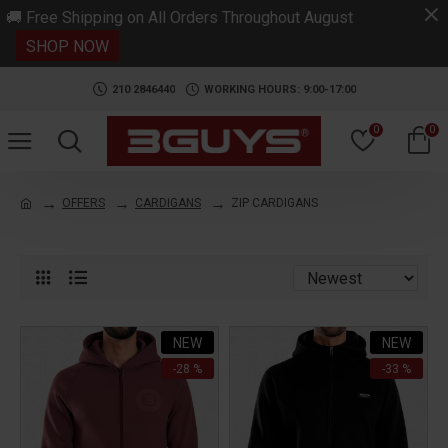
.
🚚 Free Shipping on All Orders Throughout August
SHOP NOW
210 2846440
WORKING HOURS: 9:00-17:00
0
0
OFFERS
CARDIGANS
ZIP CARDIGANS
NEW
NEW
-28 %
-33 %