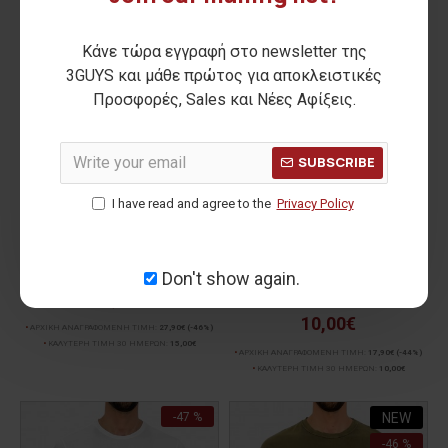
Κάνε τώρα εγγραφή στο newsletter της
3GUYS και μάθε πρώτος για αποκλειστικές
Προσφορές, Sales και Νέες Αφίξεις.
SUBSCRIBE
I have read and agree to the
Privacy Policy
KEVIN t-shirt
Don't show again.
15,00€
GERARD t-shirt
10,00€
ΑΡΧΙΚΗ ΑΝΑΓΡΑΦΟΜΕΝΗ ΤΙΜΗ:
27,90€
(-46%)
ΚΑΛΥΤΕΡΗ ΤΙΜΗ 30 ΗΜΕΡΩΝ:
15,00€
ΑΡΧΙΚΗ ΑΝΑΓΡΑΦΟΜΕΝΗ ΤΙΜΗ:
17,90€
(-44%)
ΚΑΛΥΤΕΡΗ ΤΙΜΗ 30 ΗΜΕΡΩΝ:
10,00€
-47 %
NEW
-46 %