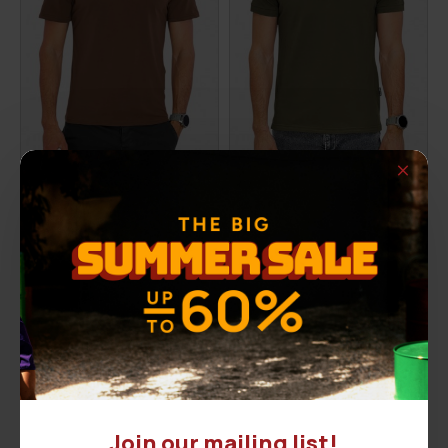
BERNARD t-shirt
GIULIANO t-shirt
10,00€
19,00€
ΑΡΧΙΚΗ ΑΝΑΓΡΑΦΟΜΕΝΗ ΤΙΜΗ:
19,90€
(-50%)
ΑΡΧΙΚΗ ΑΝΑΓΡΑΦΟΜΕΝΗ ΤΙΜΗ:
25,50€
(-25%)
ΚΑΛΥΤΕΡΗ ΤΙΜΗ 30 ΗΜΕΡΩΝ:
10,00€
ΚΑΛΥΤΕΡΗ ΤΙΜΗ 30 ΗΜΕΡΩΝ:
19,00€
-46 %
-44 %
Join our mailing list!