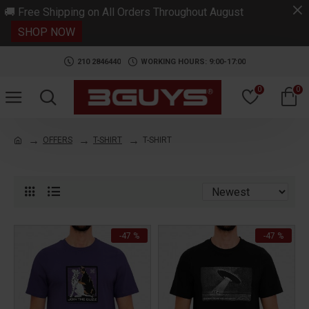
.
🚚 Free Shipping on All Orders Throughout August
SHOP NOW
210 2846440
WORKING HOURS: 9:00-17:00
0
0
OFFERS
T-SHIRT
T-SHIRT
-47 %
-47 %