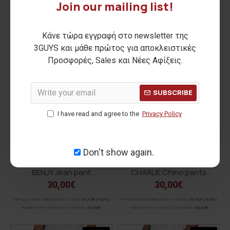
NEW
NEW
Join our mailing list!
-50 %
-50 %
Κάνε τώρα εγγραφή στο newsletter της
3GUYS και μάθε πρώτος για αποκλειστικές
Προσφορές, Sales και Νέες Αφίξεις.
SUBSCRIBE
I have read and agree to the
Privacy Policy
Don't show again.
BENJY Jean pant
CHARLIE Chino pants
30,00€
30,00€
ΑΡΧΙΚΗ ΑΝΑΓΡΑΦΟΜΕΝΗ ΤΙΜΗ:
59,90€
(-50%)
ΑΡΧΙΚΗ ΑΝΑΓΡΑΦΟΜΕΝΗ ΤΙΜΗ:
59,90€
(-50%)
ΚΑΛΥΤΕΡΗ ΤΙΜΗ 30 ΗΜΕΡΩΝ:
30,00€
ΚΑΛΥΤΕΡΗ ΤΙΜΗ 30 ΗΜΕΡΩΝ:
30,00€