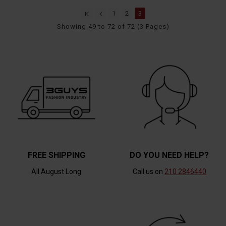
1
2
3
Showing 49 to 72 of 72 (3 Pages)
FREE SHIPPING
DO YOU NEED HELP?
All August Long
Call us on
210 2846440