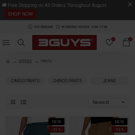
.
🚚 Free Shipping on All Orders Throughout August
SHOP NOW
210 2846440
WORKING HOURS: 9:00-17:00
0
0
OFFERS
PANTS
CARGO PANTS
CHINOS PANTS
JEANS
NEW
NEW
-33 %
-33 %