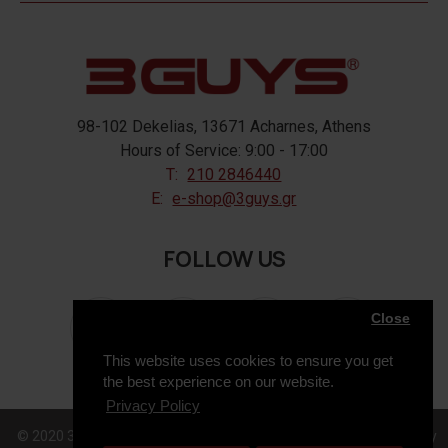
98-102 Dekelias, 13671 Acharnes, Athens
Hours of Service: 9:00 - 17:00
T:
210 2846440
E:
e-shop@3guys.gr
FOLLOW US
Close
This website uses cookies to ensure you get
the best experience on our website.
Privacy Policy
© 2020 3GUYS, All Rights Reserved. Web Design & Development by