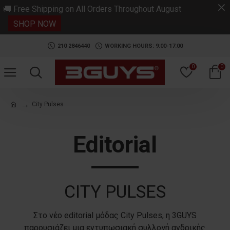
.
🚚 Free Shipping on All Orders Throughout August
SHOP NOW
210 2846440
WORKING HOURS: 9:00-17:00
0
0
City Pulses
Editorial
CITY PULSES
Στο νέο editorial μόδας City Pulses, η 3GUYS
παρουσιάζει μια εντυπωσιακή συλλογή ανδρικής