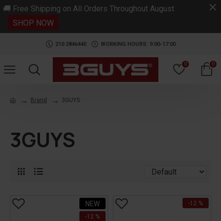
.
🚚 Free Shipping on All Orders Throughout August
SHOP NOW
210 2846440
WORKING HOURS: 9:00-17:00
0
0
Brand
3GUYS
3GUYS
NEW
-12 %
-12 %