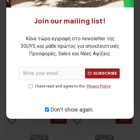
Join our mailing list!
Κάνε τώρα εγγραφή στο newsletter της
3GUYS και μάθε πρώτος για αποκλειστικές
Προσφορές, Sales και Νέες Αφίξεις.
SUBSCRIBE
3G25005 Brown Leather
3G25023 Stainless Steel
Strap Watch
Bracelet Watch
I have read and agree to the
Privacy Policy
75,00€
78,00€
ΑΡΧΙΚΗ ΑΝΑΓΡΑΦΟΜΕΝΗ ΤΙΜΗ:
85,00€
ΑΡΧΙΚΗ ΑΝΑΓΡΑΦΟΜΕΝΗ ΤΙΜΗ:
89,00€
ΚΑΛΥΤΕΡΗ ΤΙΜΗ 30 ΗΜΕΡΩΝ:
ΚΑΛΥΤΕΡΗ ΤΙΜΗ 30 ΗΜΕΡΩΝ:
Don't show again.
-12 %
-12 %