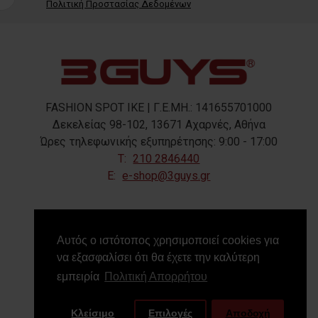
Πολιτική Προστασίας Δεδομένων
FASHION SPOT IKE | Γ.Ε.ΜΗ.: 141655701000
Δεκελείας 98-102, 13671 Αχαρνές, Αθήνα
Ώρες τηλεφωνικής εξυπηρέτησης: 9:00 - 17:00
T:
210 2846440
E:
e-shop@3guys.gr
FOLLOW US
Αυτός ο ιστότοπος χρησιμοποιεί cookies για
να εξασφαλίσει ότι θα έχετε την καλύτερη
εμπειρία
Πολιτική Απορρήτου
Κλείσιμο
Επιλογές
Αποδοχή