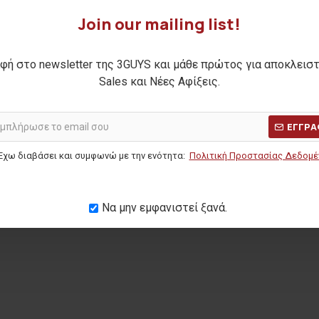
Join our mailing list!
φή στο newsletter της 3GUYS και μάθε πρώτος για αποκλεισ
CALIGRAPHY
Sales και Νέες Αφίξεις.
Η ΤΙΜΗ:
19,90€
ΕΓΓΡΑ
ΜΕΡΩΝ:
14,00€
Έχω διαβάσει και συμφωνώ με την ενότητα:
Πολιτική Προστασίας Δεδομ
Να μην εμφανιστεί ξανά.