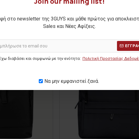
Join our mailing list!
ΝΕΟ
φή στο newsletter της 3GUYS και μάθε πρώτος για αποκλεισ
-31 %
Sales και Νέες Αφίξεις.
ΕΓΓΡΑ
Έχω διαβάσει και συμφωνώ με την ενότητα:
Πολιτική Προστασίας Δεδομ
Να μην εμφανιστεί ξανά.