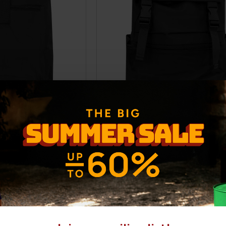
σάντα CALEB
Ανδρική τσάντα WALTER
,00€
28,00€
ΕΝΗ ΤΙΜΗ:
41,90€
(-31%)
ΑΡΧΙΚΗ ΑΝΑΓΡΑΦΟΜΕΝΗ ΤΙΜΗ:
39,90€
 30 ΗΜΕΡΩΝ:
29,00€
ΚΑΛΥΤΕΡΗ ΤΙΜΗ 30 ΗΜΕΡΩΝ:
28,0