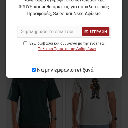
3GUYS και μάθε πρώτος για αποκλειστικές
Προσφορές, Sales και Νέες Αφίξεις.
ΕΓΓΡΑΦΗ
Ανδρικό t-shirt NAVARRO
Ανδρικό t-shirt CORIN
25,00€
12,00€
Έχω διαβάσει και συμφωνώ με την ενότητα:
Πολιτική Προστασίας Δεδομένων
ΑΡΧΙΚΗ ΑΝΑΓΡΑΦΟΜΕΝΗ ΤΙΜΗ:
37,50€
(-33%)
ΑΡΧΙΚΗ ΑΝΑΓΡΑΦΟΜΕΝΗ ΤΙΜΗ:
19,90€
(-40%)
ΚΑΛΥΤΕΡΗ ΤΙΜΗ 30 ΗΜΕΡΩΝ:
25,00€
ΚΑΛΥΤΕΡΗ ΤΙΜΗ 30 ΗΜΕΡΩΝ:
12,00€
ΝΕΟ
ΝΕΟ
Να μην εμφανιστεί ξανά.
-40 %
-37 %