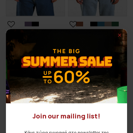
Ανδρικό t-shirt EASY LIVING
Ανδρικό t-shirt HARRY
15,00€
12,00€
ΑΡΧΙΚΗ ΑΝΑΓΡΑΦΟΜΕΝΗ ΤΙΜΗ:
22,90€
(-34%)
ΑΡΧΙΚΗ ΑΝΑΓΡΑΦΟΜΕΝΗ ΤΙΜΗ:
17,90€
(-33%)
ΚΑΛΥΤΕΡΗ ΤΙΜΗ 30 ΗΜΕΡΩΝ:
15,00€
ΚΑΛΥΤΕΡΗ ΤΙΜΗ 30 ΗΜΕΡΩΝ:
12,00€
ΝΕΟ
ΝΕΟ
-33 %
-40 %
Join our mailing list!
Κάνε τώρα εγγραφή στο newsletter της