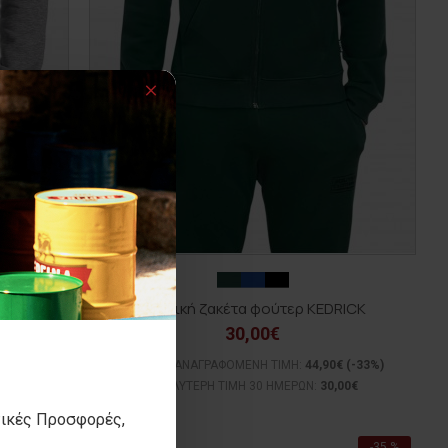
ELL
Ανδρική ζακέτα φούτερ KEDRICK
30,00€
(-35%)
ΑΡΧΙΚΗ ΑΝΑΓΡΑΦΟΜΕΝΗ ΤΙΜΗ:
44,90€
(-33%)
0€
ΚΑΛΥΤΕΡΗ ΤΙΜΗ 30 ΗΜΕΡΩΝ:
30,00€
τικές Προσφορές,
-35 %
-35 %