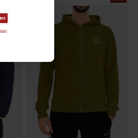
ΦΗ
ένων