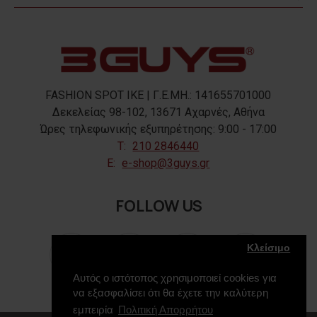
FASHION SPOT IKE | Γ.Ε.ΜΗ.: 141655701000
Δεκελείας 98-102, 13671 Αχαρνές, Αθήνα
Ώρες τηλεφωνικής εξυπηρέτησης: 9:00 - 17:00
T:
210 2846440
E:
e-shop@3guys.gr
FOLLOW US
Κλείσιμο
Αυτός ο ιστότοπος χρησιμοποιεί cookies για
να εξασφαλίσει ότι θα έχετε την καλύτερη
εμπειρία
Πολιτική Απορρήτου