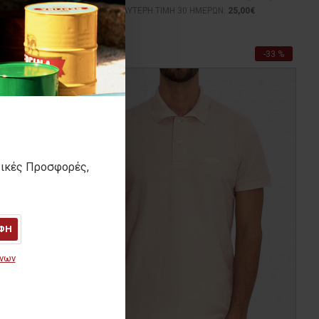
0€
ΚΑΛΥΤΕΡΗ ΤΙΜΗ 30 ΗΜΕΡΩΝ:
25,00€
-33 %
-33 %
τικές Προσφορές,
ΦΗ
ένων