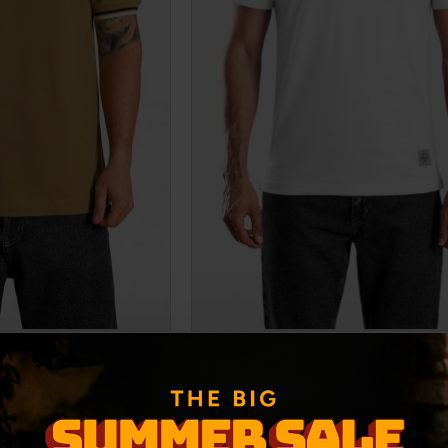
irt πόλο ALMON
Ανδρικό t-shirt πόλο NORDI
,00€
25,00€
ΕΝΗ ΤΙΜΗ:
44,90€
(-33%)
ΑΡΧΙΚΗ ΑΝΑΓΡΑΦΟΜΕΝΗ ΤΙΜΗ:
32,90€