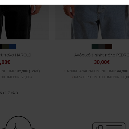
irt πόλο HAROLD
Ανδρικό t-shirt πόλο PEDR
,00€
30,00€
ΕΝΗ ΤΙΜΗ:
32,90€
(-24%)
ΑΡΧΙΚΗ ΑΝΑΓΡΑΦΟΜΕΝΗ ΤΙΜΗ:
44,90€
 30 ΗΜΕΡΩΝ:
25,00€
ΚΑΛΥΤΕΡΗ ΤΙΜΗ 30 ΗΜΕΡΩΝ:
30,0
 (1 Σελ.)