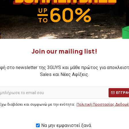
 30 ΗΜΕΡΩΝ:
30,00€
ΚΑΛΥΤΕΡΗ ΤΙΜΗ 30 ΗΜΕΡΩΝ:
25,0
-24 %
Join our mailing list!
φή στο newsletter της 3GUYS και μάθε πρώτος για αποκλεισ
Sales και Νέες Αφίξεις.
ΕΓΓΡΑ
Έχω διαβάσει και συμφωνώ με την ενότητα:
Πολιτική Προστασίας Δεδομ
Να μην εμφανιστεί ξανά.