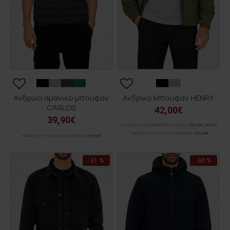
Ανδρικό αμάνικο μπουφάν
Ανδρικό Μπουφάν HENRY
CARLOS
42,00€
39,90€
ΑΡΧΙΚΗ ΑΝΑΓΡΑΦΟΜΕΝΗ ΤΙΜΗ:
59,90€
(-30%)
ΚΑΛΥΤΕΡΗ ΤΙΜΗ 30 ΗΜΕΡΩΝ:
42,00€
ΚΑΛΥΤΕΡΗ ΤΙΜΗ 30 ΗΜΕΡΩΝ:
39,90€
-31 %
-30 %