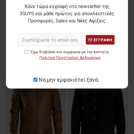
Κάνε τώρα εγγραφή στο newsletter της
3GUYS και μάθε πρώτος για αποκλειστικές
Προσφορές, Sales και Νέες Αφίξεις.
ΕΓΓΡΑΦΗ
Ανδρικό Μπουφάν LOUIS
Ανδρικό Μπουφάν STEVE
49,00€
56,00€
Έχω διαβάσει και συμφωνώ με την ενότητα:
ΑΡΧΙΚΗ ΑΝΑΓΡΑΦΟΜΕΝΗ ΤΙΜΗ:
69,90€
(-30%)
ΑΡΧΙΚΗ ΑΝΑΓΡΑΦΟΜΕΝΗ ΤΙΜΗ:
79,90€
(-30%)
Πολιτική Προστασίας Δεδομένων
ΚΑΛΥΤΕΡΗ ΤΙΜΗ 30 ΗΜΕΡΩΝ:
49,00€
ΚΑΛΥΤΕΡΗ ΤΙΜΗ 30 ΗΜΕΡΩΝ:
56,00€
-31 %
-31 %
Να μην εμφανιστεί ξανά.