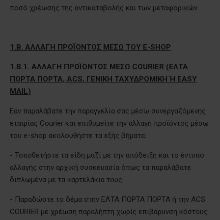
ποσό χρέωσης της αντικαταβολής και των μεταφορικών.
1.Β. ΑΛΛΑΓΗ ΠΡΟΪΟΝΤΟΣ ΜΕΣΩ
TOY
E
-
SHOP
1.Β.1. ΑΛΛΑΓΗ ΠΡΟΪΟΝΤΟΣ ΜΕΣΩ
COURIER
(ΕΛΤΑ
ΠΟΡΤΑ ΠΟΡΤΑ,
ACS
, ΓΕΝΙΚΗ ΤΑΧΥΔΡΟΜΙΚΗ Ή
EASY
MAIL
)
Εάν παραλάβατε την παραγγελία σας μέσω συνεργαζόμενης
εταιρίας
Courier
και επιθυμείτε την αλλαγή προϊόντος μέσω
του e-shop ακολουθήστε τα εξής βήματα:
- Τοποθετήστε τα είδη μαζί με την απόδειξη και το έντυπο
αλλαγής στην αρχική συσκευασία όπως τα παραλάβατε
διπλωμένα με τα καρτελάκια τους.
- Παραδώστε το δέμα στην ΕΛΤΑ ΠΟΡΤΑ ΠΟΡΤΑ ή την ACS
COURIER με χρέωση παραλήπτη χωρίς επιβάρυνση κόστους