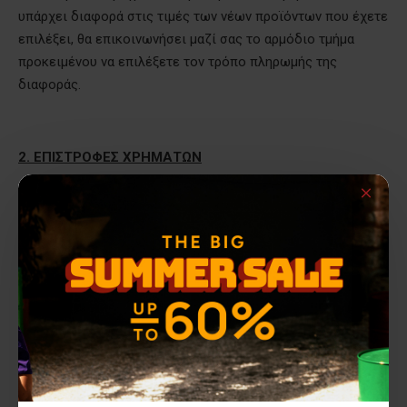
υπάρχει διαφορά στις τιμές των νέων προϊόντων που έχετε
επιλέξει, θα επικοινωνήσει μαζί σας το αρμόδιο τμήμα
προκειμένου να επιλέξετε τον τρόπο πληρωμής της
διαφοράς.
2. ΕΠΙΣΤΡΟΦΕΣ ΧΡΗΜΑΤΩΝ
2. Α. ΕΠΙΣΤΡΟΦΗ ΧΡΗΜΑΤΩΝ ΜΕΣΩ
COURIER
(ΕΛΤΑ
ΠΟΡΤΑ ΠΟΡΤΑ,
ACS
, ΓΕΝΙΚΗ ΤΑΧΥΔΡΟΜΙΚΗ Ή
EASY
MAIL
)
Εάν παραλάβατε την παραγγελία σας μέσω συνεργαζόμενης
εταιρίας
Courier
και θέλετε επιστροφή χρημάτων
ακολουθείστε τα παρακάτω βήματα:
- Συμπληρώστε το έντυπο αλλαγής / επιστροφής, που σας
έχει αποσταλεί μαζί με την παραγγελία σας. Θα πρέπει να
συμπληρώσετε τα προϊόντα που επιθυμείτε επιστροφή