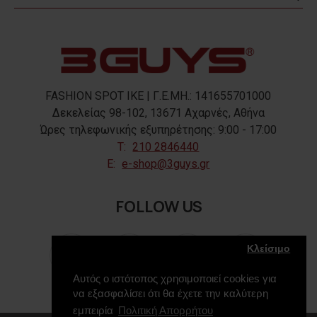
FASHION SPOT IKE | Γ.Ε.ΜΗ.: 141655701000
Δεκελείας 98-102, 13671 Αχαρνές, Αθήνα
Ώρες τηλεφωνικής εξυπηρέτησης: 9:00 - 17:00
T:
210 2846440
E:
e-shop@3guys.gr
FOLLOW US
Κλείσιμο
Αυτός ο ιστότοπος χρησιμοποιεί cookies για
να εξασφαλίσει ότι θα έχετε την καλύτερη
εμπειρία
Πολιτική Απορρήτου