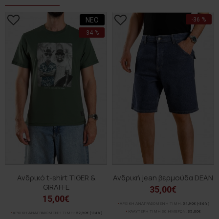
ΝΕΟ
-36 %
-34 %
Ανδρικό t-shirt TIGER &
Ανδρική jean βερμούδα DEAN
GIRAFFE
35,00€
15,00€
ΑΡΧΙΚΗ ΑΝΑΓΡΑΦΟΜΕΝΗ ΤΙΜΗ:
54,90€
(-36%)
ΚΑΛΥΤΕΡΗ ΤΙΜΗ 30 ΗΜΕΡΩΝ:
35,00€
ΑΡΧΙΚΗ ΑΝΑΓΡΑΦΟΜΕΝΗ ΤΙΜΗ:
22,90€
(-34%)