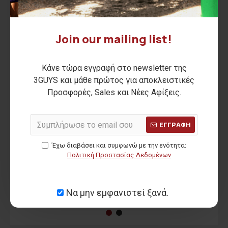
-30 %
-30 %
Join our mailing list!
Κάνε τώρα εγγραφή στο newsletter της
3GUYS και μάθε πρώτος για αποκλειστικές
Προσφορές, Sales και Νέες Αφίξεις.
ΕΓΓΡΑΦΗ
Έχω διαβάσει και συμφωνώ με την ενότητα:
Ανδρική τσάντα LEX
Ανδρική τσάντα WALTER
Ανδ
Πολιτική Προστασίας Δεδομένων
35,00€
28,00€
ΑΡΧΙΚΗ ΑΝΑΓΡΑΦΟΜΕΝΗ ΤΙΜΗ:
49,90€
ΑΡΧΙΚΗ ΑΝΑΓΡΑΦΟΜΕΝΗ ΤΙΜΗ:
39,90€
ΑΡΧΙ
(-30%)
(-30%)
Να μην εμφανιστεί ξανά.
ΚΑΛΥΤΕΡΗ ΤΙΜΗ 30 ΗΜΕΡΩΝ:
35,00€
ΚΑΛΥΤΕΡΗ ΤΙΜΗ 30 ΗΜΕΡΩΝ:
28,00€
ΚΑΛ