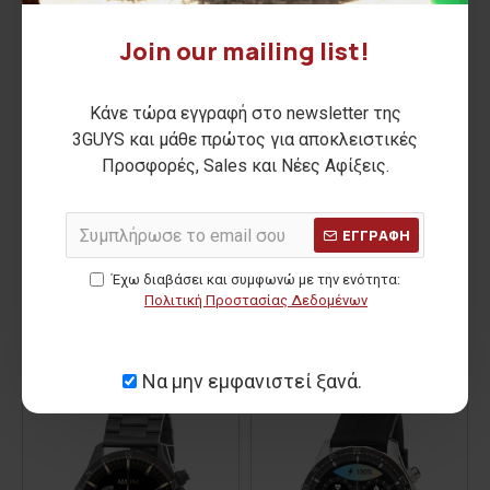
Join our mailing list!
Κάνε τώρα εγγραφή στο newsletter της
3GUYS και μάθε πρώτος για αποκλειστικές
Προσφορές, Sales και Νέες Αφίξεις.
Smartwatch 3GW6701 Black
Smartwatch 3GW6801 Black
ΕΓΓΡΑΦΗ
61,00€
87,00€
Έχω διαβάσει και συμφωνώ με την ενότητα:
ΑΡΧΙΚΗ ΑΝΑΓΡΑΦΟΜΕΝΗ ΤΙΜΗ:
69,00€
ΑΡΧΙΚΗ ΑΝΑΓΡΑΦΟΜΕΝΗ ΤΙΜΗ:
99,00€
Πολιτική Προστασίας Δεδομένων
ΚΑΛΥΤΕΡΗ ΤΙΜΗ 30 ΗΜΕΡΩΝ:
ΚΑΛΥΤΕΡΗ ΤΙΜΗ 30 ΗΜΕΡΩΝ:
-12 %
-12 %
Να μην εμφανιστεί ξανά.