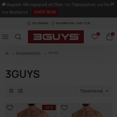
.
🚚 Δωρεάν Μεταφορικά σε Όλες τις Παραγγελίες για Όλο
τον Αύγουστο
SHOP NOW
210 2846440
ΚΑΘΗΜΕΡΙΝΑ: 9:00-17:00
0
0
Κατασκευαστής
3GUYS
3GUYS
-23 %