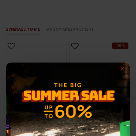
Η αποστολή - αφού έχει επιβεβαιωθεί η παραγγελία
XXL
78
59
70
σας και έχετε επιλέξει να σας αποσταλεί με
courier
-
XXXL
79
61
70
πραγματοποιείτε
σε όλη την Ελλάδα
με ταχυμεταφορά
courier και η παράδοση γίνεται σε 1-3 εργάσιμες ημέρες
ΣΥΝΔΥΑΣΕ ΤΟ ΜΕ
ΘΑ ΣΟΥ ΑΡΕΣΑΝ ΕΠΙΣΗΣ
στη διεύθυνση που θα δηλώσετε και ενημερώνεστε με
σχετικό
voucher
για την εξέλιξη της.
-28 %
Η εταιρία 3
GUYS
συνεργάζεται με τις εξής
εταιρίες:
ACS
, Γενική Ταχυδρομική,
ΕΛΤΑ
Courier
και
Easy
Mail
. Ανάλογα με την περιοχή και
τον τρόπο πληρωμής που θα προτιμήσετε θα επιλεχθεί
από το αρμόδιο τμήμα η εταιρία
courier
με την οποία θα
γίνει η αποστολή της παραγγελίας σας.
Το κόστος των μεταφορικών είναι
3,00 ευρώ
για
παραγγελίες κάτω των 50 ευρώ.
Για παραγγελίες άνω των 50,00 ευρώ η αποστολή
είναι δωρεάν Πανελλαδικά.
Στις περιπτώσεις όπου η πληρωμή γίνεται με
αντικαταβολή η
χρέωση