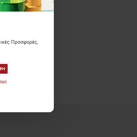
τικές Προσφορές,
ΦΗ
ένων