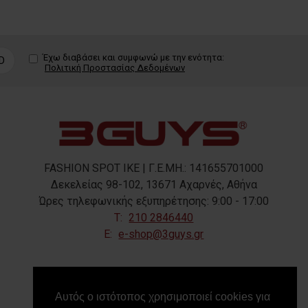
Έχω διαβάσει και συμφωνώ με την ενότητα:
D
Πολιτική Προστασίας Δεδομένων
FASHION SPOT IKE | Γ.Ε.ΜΗ.: 141655701000
Δεκελείας 98-102, 13671 Αχαρνές, Αθήνα
Ώρες τηλεφωνικής εξυπηρέτησης: 9:00 - 17:00
T:
210 2846440
E:
e-shop@3guys.gr
FOLLOW US
Αυτός ο ιστότοπος χρησιμοποιεί cookies για