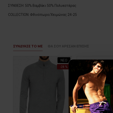
ΣΥΝΘΕΣΗ: 50% Βαμβάκι 50% Πολυεστέρας
COLLECTION: Φθινόπωρο/Χειμώνας 24-25
ΣΥΝΔΥΑΣΕ ΤΟ ΜΕ
ΘΑ ΣΟΥ ΑΡΕΣΑΝ ΕΠΙΣΗΣ
ΝΕΟ
-28 %