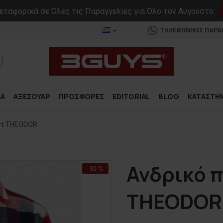
ταφορικά σε Όλες τις Παραγγελίες για Όλο τον Αύγουστο
ΤΗΛΕΦΩΝΙΚΕΣ ΠΑΡΑΓΓ
ΚΑ
ΑΞΕΣΟΥΑΡ
ΠΡΟΣΦΟΡΕΣ
EDITORIAL
BLOG
ΚΑΤΑΣΤΗ
irt THEODOR
Ανδρικό π
-30 %
THEODOR