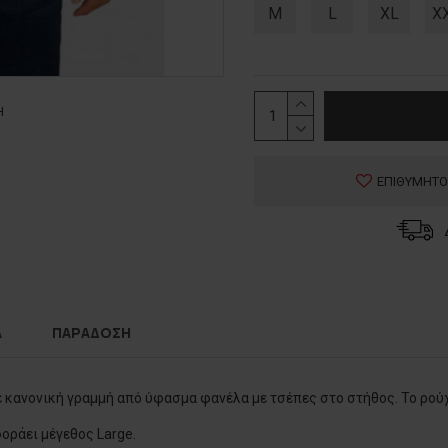
M
L
XL
X
Η
ΕΠΙΘΥΜΗΤΟ
Α
ΠΑΡΑΔΟΣΗ
 κανονική γραμμή από ύφασμα φανέλα με τσέπες στο στήθος. Το ρού
φοράει μέγεθος Large.