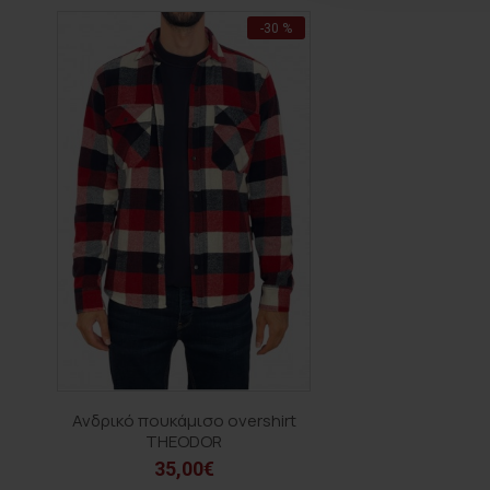
-30 %
Ανδρικό πουκάμισο overshirt
THEODOR
35,00€