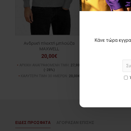
Κάνε τώρα εγγρα
Ανδρική πλεκτή μπλούζα
Unisex κασκόλ
MAXWELL
19,50€
20,00€
ΚΑΛΥΤΕΡΗ ΤΙΜΗ 30 Η
ΑΡΧΙΚΗ ΑΝΑΓΡΑΦΟΜΕΝΗ ΤΙΜΗ:
27,90€
(-28%)
ΚΑΛΥΤΕΡΗ ΤΙΜΗ 30 ΗΜΕΡΩΝ:
20,00€
ΕΙΔΕΣ ΠΡΟΣΦΑΤΑ
ΑΓΟΡΑΣΑΝ ΕΠΙΣΗΣ