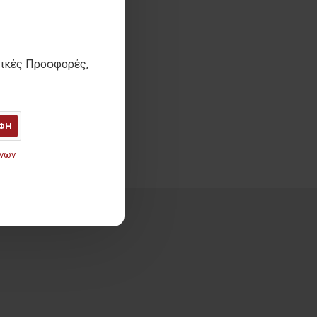
τικές Προσφορές,
ΦΗ
ένων