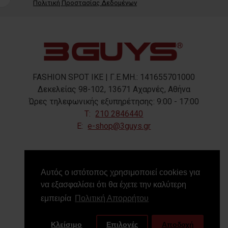
Πολιτική Προστασίας Δεδομένων
FASHION SPOT IKE | Γ.Ε.ΜΗ.: 141655701000
Δεκελείας 98-102, 13671 Αχαρνές, Αθήνα
Ώρες τηλεφωνικής εξυπηρέτησης: 9:00 - 17:00
T:
210 2846440
E:
e-shop@3guys.gr
FOLLOW US
Αυτός ο ιστότοπος χρησιμοποιεί cookies για
να εξασφαλίσει ότι θα έχετε την καλύτερη
εμπειρία
Πολιτική Απορρήτου
Κλείσιμο
Επιλογές
Αποδοχή