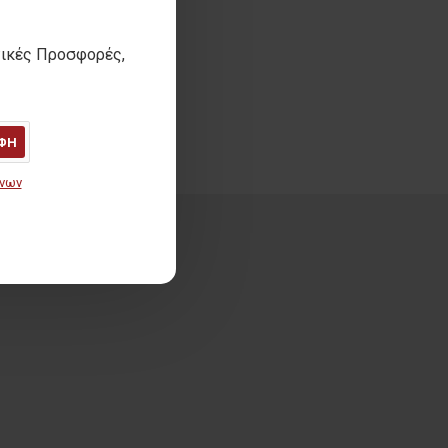
τικές Προσφορές,
ΦΗ
ένων