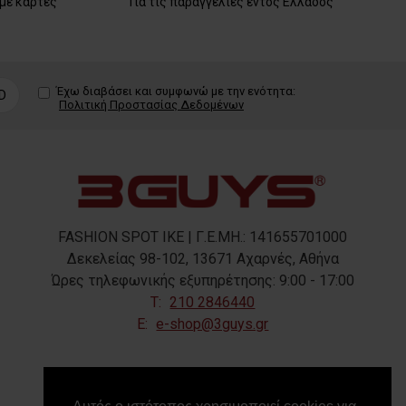
με κάρτες
Για τις παραγγελίες εντός Ελλάδος
Έχω διαβάσει και συμφωνώ με την ενότητα:
D
Πολιτική Προστασίας Δεδομένων
FASHION SPOT IKE | Γ.Ε.ΜΗ.: 141655701000
Δεκελείας 98-102, 13671 Αχαρνές, Αθήνα
Ώρες τηλεφωνικής εξυπηρέτησης: 9:00 - 17:00
T:
210 2846440
E:
e-shop@3guys.gr
FOLLOW US