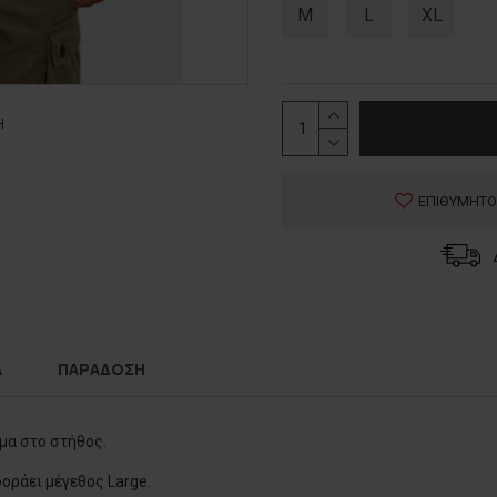
M
L
XL
Η
ΕΠΙΘΥΜΗΤΟ
Α
ΠΑΡΑΔΟΣΗ
μα στο στήθος.
φοράει μέγεθος Large.