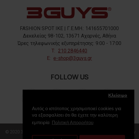
FASHION SPOT IKE | Γ.Ε.ΜΗ.: 141655701000
Δεκελείας 98-102, 13671 Αχαρνές, Αθήνα
Ώρες τηλεφωνικής εξυπηρέτησης: 9:00 - 17:00
T:
210 2846440
E:
e-shop@3guys.gr
FOLLOW US
Κλείσιμο
Αυτός ο ιστότοπος χρησιμοποιεί cookies για
να εξασφαλίσει ότι θα έχετε την καλύτερη
εμπειρία
Πολιτική Απορρήτου
© 2020 3GUYS, All Rights Reserved. Web Design & Development by