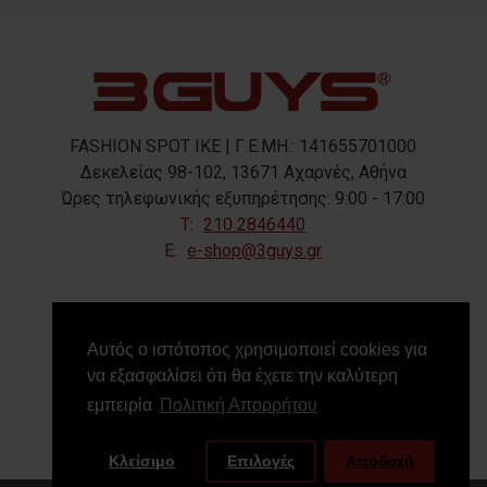
FASHION SPOT IKE | Γ.Ε.ΜΗ.: 141655701000
Δεκελείας 98-102, 13671 Αχαρνές, Αθήνα
Ώρες τηλεφωνικής εξυπηρέτησης: 9:00 - 17:00
T:
210 2846440
E:
e-shop@3guys.gr
FOLLOW US
Αυτός ο ιστότοπος χρησιμοποιεί cookies για
να εξασφαλίσει ότι θα έχετε την καλύτερη
εμπειρία
Πολιτική Απορρήτου
Κλείσιμο
Επιλογές
Αποδοχή