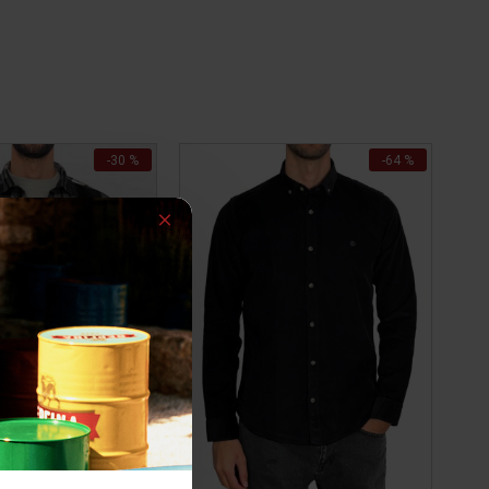
-30 %
-64 %