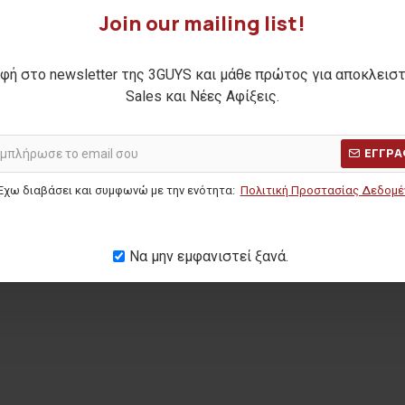
Join our mailing list!
σα MIGEL
Ανδρικό λινό πουκάμισο LINEN
Ανδρικό π
30,00€
φή στο newsletter της 3GUYS και μάθε πρώτος για αποκλεισ
Sales και Νέες Αφίξεις.
Η ΤΙΜΗ:
48,90€
ΑΡΧΙΚΗ ΑΝΑΓΡΑΦΟΜΕΝΗ ΤΙΜΗ:
71,90€
(-58%)
ΑΡΧΙΚΗ ΑΝΑ
ΜΕΡΩΝ:
35,00€
ΚΑΛΥΤΕΡΗ ΤΙΜΗ 30 ΗΜΕΡΩΝ:
30,00€
ΕΓΓΡΑ
ΚΑΛΥΤΕΡΗ Τ
Έχω διαβάσει και συμφωνώ με την ενότητα:
Πολιτική Προστασίας Δεδομ
Να μην εμφανιστεί ξανά.