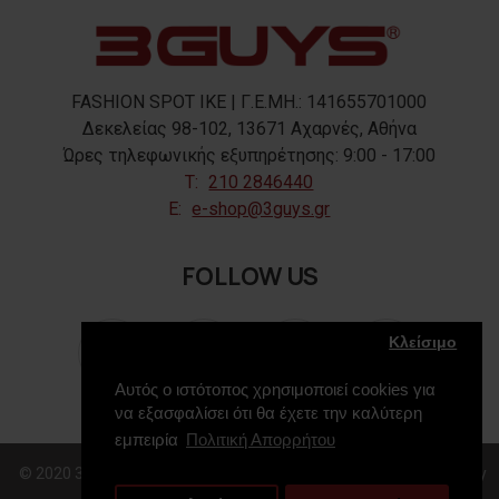
FASHION SPOT IKE | Γ.Ε.ΜΗ.: 141655701000
Δεκελείας 98-102, 13671 Αχαρνές, Αθήνα
Ώρες τηλεφωνικής εξυπηρέτησης: 9:00 - 17:00
T:
210 2846440
E:
e-shop@3guys.gr
FOLLOW US
Κλείσιμο
Αυτός ο ιστότοπος χρησιμοποιεί cookies για
να εξασφαλίσει ότι θα έχετε την καλύτερη
εμπειρία
Πολιτική Απορρήτου
© 2020 3GUYS, All Rights Reserved. Web Design & Development by