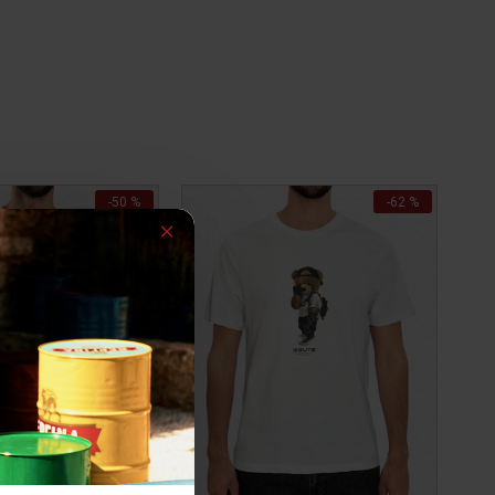
-50 %
-62 %