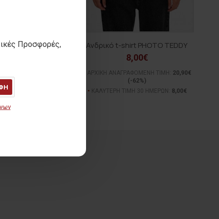
τικές Προσφορές,
 t-shirt RACCOON
Ανδρικό t-shirt PHOTO TEDDY
12,00€
8,00€
ΓΡΑΦΟΜΕΝΗ ΤΙΜΗ:
23,90€
ΑΡΧΙΚΗ ΑΝΑΓΡΑΦΟΜΕΝΗ ΤΙΜΗ:
20,90€
(-50%)
(-62%)
ΦΗ
ΙΜΗ 30 ΗΜΕΡΩΝ:
12,00€
ΚΑΛΥΤΕΡΗ ΤΙΜΗ 30 ΗΜΕΡΩΝ:
8,00€
ένων