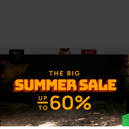
ΝΕΟ
-24 %
-25 %