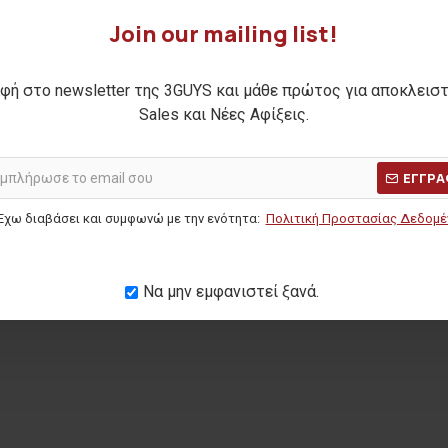
Join our mailing list!
φή στο newsletter της 3GUYS και μάθε πρώτος για αποκλεισ
κο MAEL
Ανδρικό t-shirt πόλο NORDIN
Ανδρικό
Sales και Νέες Αφίξεις.
25,00€
Η ΤΙΜΗ:
19,90€
ΑΡΧΙΚΗ ΑΝΑΓΡΑΦΟΜΕΝΗ ΤΙΜΗ:
32,90€
ΑΡΧΙΚΗ ΑΝΑ
(-24%)
ΕΓΓΡΑ
ΜΕΡΩΝ:
15,00€
ΚΑΛΥΤΕΡΗ ΤΙΜΗ 30 ΗΜΕΡΩΝ:
25,00€
ΚΑΛΥΤΕΡΗ Τ
Έχω διαβάσει και συμφωνώ με την ενότητα:
Πολιτική Προστασίας Δεδομ
Να μην εμφανιστεί ξανά.