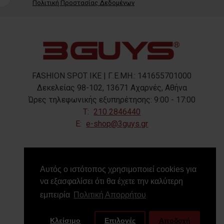
Πολιτική Προστασίας Δεδομένων
FASHION SPOT IKE | Γ.Ε.ΜΗ.: 141655701000
Δεκελείας 98-102, 13671 Αχαρνές, Αθήνα
Ώρες τηλεφωνικής εξυπηρέτησης: 9:00 - 17:00
T:
210 2846440
E:
e-shop@3guys.gr
FOLLOW US
Αυτός ο ιστότοπος χρησιμοποιεί cookies για
να εξασφαλίσει ότι θα έχετε την καλύτερη
εμπειρία
Πολιτική Απορρήτου
Κλείσιμο
Επιλογές
Αποδοχή