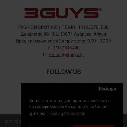
FASHION SPOT IKE | Γ.Ε.ΜΗ.: 141655701000
Δεκελείας 98-102, 13671 Αχαρνές, Αθήνα
Ώρες τηλεφωνικής εξυπηρέτησης: 9:00 - 17:00
T:
210 2846440
E:
e-shop@3guys.gr
FOLLOW US
Κλείσιμο
Αυτός ο ιστότοπος χρησιμοποιεί cookies για
να εξασφαλίσει ότι θα έχετε την καλύτερη
εμπειρία
Πολιτική Απορρήτου
© 2020 3GUYS, All Rights Reserved. Web Design & Development by