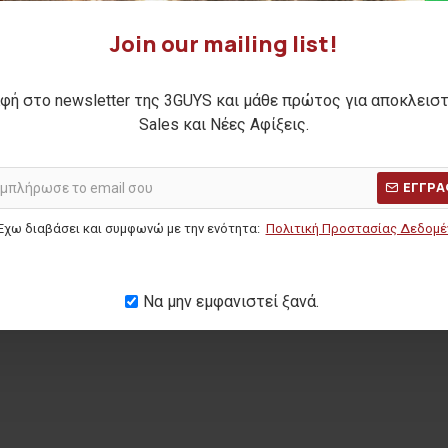
Join our mailing list!
4 Stainless
Ανδρικό καπέλο LUCAS
Ανδρικό
φή στο newsletter της 3GUYS και μάθε πρώτος για αποκλεισ
let
14,00€
Sales και Νέες Αφίξεις.
ΑΡΧΙΚΗ ΑΝΑΓΡΑΦΟΜΕΝΗ ΤΙΜΗ:
19,90€
ΑΡΧΙΚΗ ΑΝΑ
(-30%)
 ΤΙΜΗ:
109,00€
ΕΓΓΡΑ
ΚΑΛΥΤΕΡΗ ΤΙΜΗ 30 ΗΜΕΡΩΝ:
14,00€
ΚΑΛΥΤΕΡΗ Τ
ΜΕΡΩΝ:
96,00€
Έχω διαβάσει και συμφωνώ με την ενότητα:
Πολιτική Προστασίας Δεδομ
Να μην εμφανιστεί ξανά.