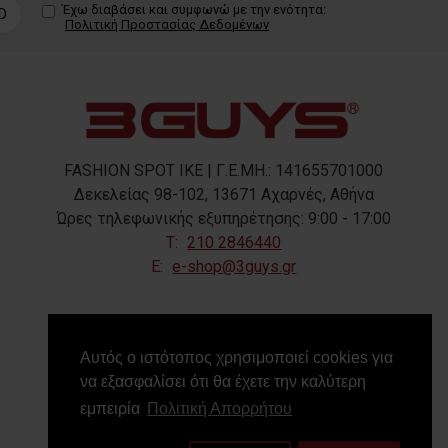
Έχω διαβάσει και συμφωνώ με την ενότητα:
D
Πολιτική Προστασίας Δεδομένων
FASHION SPOT IKE | Γ.Ε.ΜΗ.: 141655701000
Δεκελείας 98-102, 13671 Αχαρνές, Αθήνα
Ώρες τηλεφωνικής εξυπηρέτησης: 9:00 - 17:00
T:
210 2846440
E:
e-shop@3guys.gr
FOLLOW US
Αυτός ο ιστότοπος χρησιμοποιεί cookies για
να εξασφαλίσει ότι θα έχετε την καλύτερη
εμπειρία
Πολιτική Απορρήτου