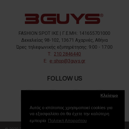
FASHION SPOT IKE | Γ.Ε.ΜΗ.: 141655701000
Δεκελείας 98-102, 13671 Αχαρνές, Αθήνα
Ώρες τηλεφωνικής εξυπηρέτησης: 9:00 - 17:00
T:
210 2846440
E:
e-shop@3guys.gr
FOLLOW US
Κλείσιμο
Αυτός ο ιστότοπος χρησιμοποιεί cookies για
να εξασφαλίσει ότι θα έχετε την καλύτερη
εμπειρία
Πολιτική Απορρήτου