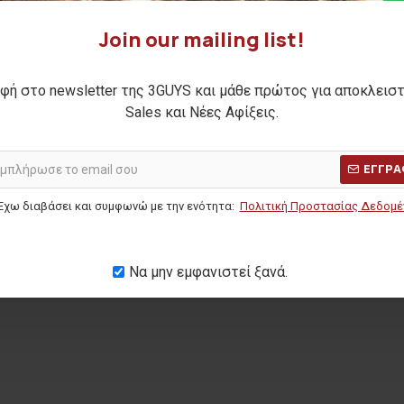
Join our mailing list!
ελόνι KLAUS
Ανδρική φόρμα παντελόνι EDGAR
Ανδρική
φή στο newsletter της 3GUYS και μάθε πρώτος για αποκλεισ
30,00€
Sales και Νέες Αφίξεις.
Η ΤΙΜΗ:
34,90€
ΑΡΧΙΚΗ ΑΝΑΓΡΑΦΟΜΕΝΗ ΤΙΜΗ:
44,90€
(-33%)
ΑΡΧΙΚΗ ΑΝΑ
ΕΓΓΡΑ
ΜΕΡΩΝ:
20,00€
ΚΑΛΥΤΕΡΗ ΤΙΜΗ 30 ΗΜΕΡΩΝ:
30,00€
ΚΑΛΥΤΕΡΗ Τ
Έχω διαβάσει και συμφωνώ με την ενότητα:
Πολιτική Προστασίας Δεδομ
Να μην εμφανιστεί ξανά.