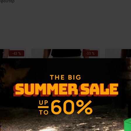
 φούτερ
-43 %
-33 %