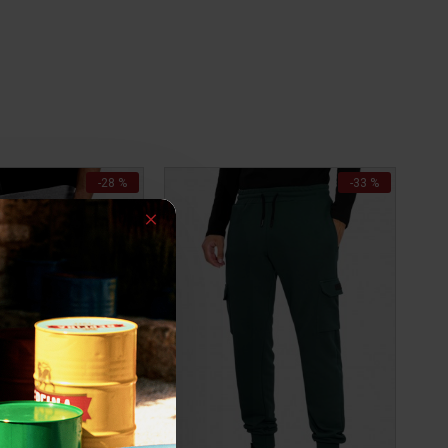
-28 %
-33 %