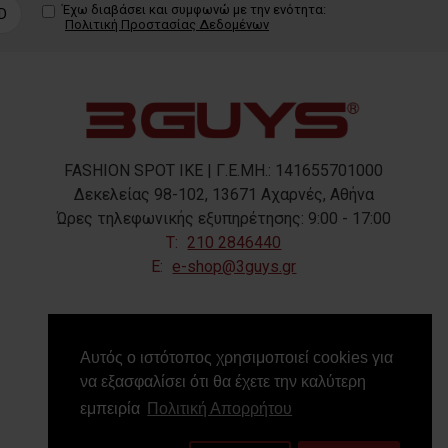
Έχω διαβάσει και συμφωνώ με την ενότητα:
D
Πολιτική Προστασίας Δεδομένων
FASHION SPOT IKE | Γ.Ε.ΜΗ.: 141655701000
Δεκελείας 98-102, 13671 Αχαρνές, Αθήνα
Ώρες τηλεφωνικής εξυπηρέτησης: 9:00 - 17:00
T:
210 2846440
E:
e-shop@3guys.gr
FOLLOW US
Αυτός ο ιστότοπος χρησιμοποιεί cookies για
να εξασφαλίσει ότι θα έχετε την καλύτερη
εμπειρία
Πολιτική Απορρήτου