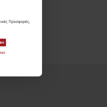
τικές Προσφορές,
ΦΗ
ένων