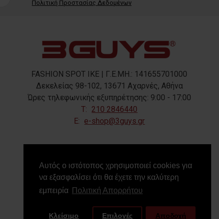
Πολιτική Προστασίας Δεδομένων
FASHION SPOT IKE | Γ.Ε.ΜΗ.: 141655701000
Δεκελείας 98-102, 13671 Αχαρνές, Αθήνα
Ώρες τηλεφωνικής εξυπηρέτησης: 9:00 - 17:00
T:
210 2846440
E:
e-shop@3guys.gr
FOLLOW US
Αυτός ο ιστότοπος χρησιμοποιεί cookies για
να εξασφαλίσει ότι θα έχετε την καλύτερη
εμπειρία
Πολιτική Απορρήτου
Κλείσιμο
Επιλογές
Αποδοχή