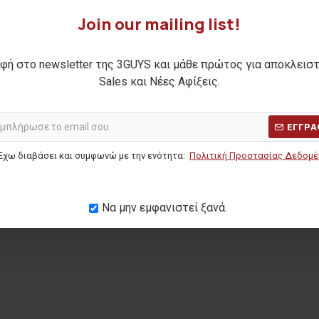
Join our mailing list!
φή στο newsletter της 3GUYS και μάθε πρώτος για αποκλεισ
ούδα FABIAN
Sales και Νέες Αφίξεις.
Η ΤΙΜΗ:
54,90€
ΕΓΓΡΑ
ΜΕΡΩΝ:
25,00€
Έχω διαβάσει και συμφωνώ με την ενότητα:
Πολιτική Προστασίας Δεδομ
Να μην εμφανιστεί ξανά.