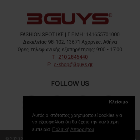
FASHION SPOT IKE | Γ.Ε.ΜΗ.: 141655701000
Δεκελείας 98-102, 13671 Αχαρνές, Αθήνα
Ώρες τηλεφωνικής εξυπηρέτησης: 9:00 - 17:00
T:
210 2846440
E:
e-shop@3guys.gr
FOLLOW US
Κλείσιμο
Αυτός ο ιστότοπος χρησιμοποιεί cookies για
να εξασφαλίσει ότι θα έχετε την καλύτερη
εμπειρία
Πολιτική Απορρήτου
© 2020 3GUYS, All Rights Reserved. Web Design & Development by