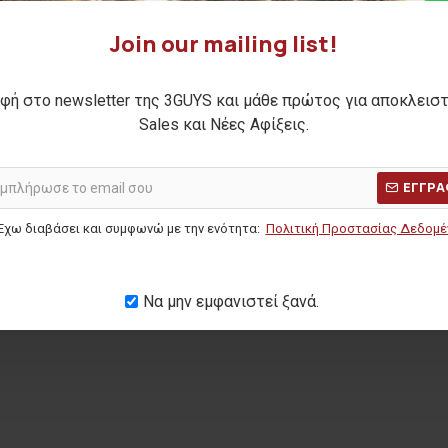
Join our mailing list!
ελόνι HENRY
φή στο newsletter της 3GUYS και μάθε πρώτος για αποκλεισ
Sales και Νέες Αφίξεις.
Η ΤΙΜΗ:
59,90€
ΕΓΓΡΑ
ΜΕΡΩΝ:
40,00€
Έχω διαβάσει και συμφωνώ με την ενότητα:
Πολιτική Προστασίας Δεδομ
Να μην εμφανιστεί ξανά.