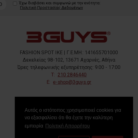
Έχω διαβάσει και συμφωνώ με την ενότητα:
D
Πολιτική Προστασίας Δεδομένων
FASHION SPOT IKE | Γ.Ε.ΜΗ.: 141655701000
Δεκελείας 98-102, 13671 Αχαρνές, Αθήνα
Ώρες τηλεφωνικής εξυπηρέτησης: 9:00 - 17:00
T:
210 2846440
E:
e-shop@3guys.gr
FOLLOW US
Αυτός ο ιστότοπος χρησιμοποιεί cookies για
να εξασφαλίσει ότι θα έχετε την καλύτερη
εμπειρία
Πολιτική Απορρήτου