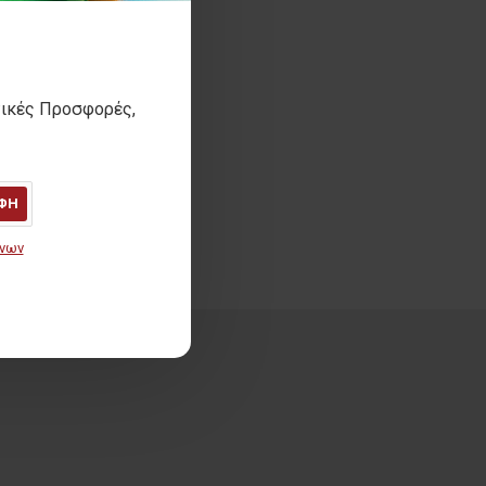
τικές Προσφορές,
ΦΗ
ένων