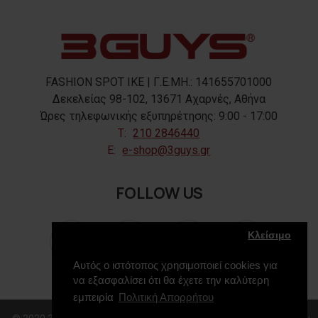
FASHION SPOT IKE | Γ.Ε.ΜΗ.: 141655701000
Δεκελείας 98-102, 13671 Αχαρνές, Αθήνα
Ώρες τηλεφωνικής εξυπηρέτησης: 9:00 - 17:00
T:
210 2846440
E:
e-shop@3guys.gr
FOLLOW US
Κλείσιμο
Αυτός ο ιστότοπος χρησιμοποιεί cookies για
να εξασφαλίσει ότι θα έχετε την καλύτερη
εμπειρία
Πολιτική Απορρήτου