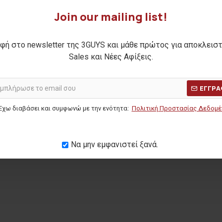
Join our mailing list!
φή στο newsletter της 3GUYS και μάθε πρώτος για αποκλεισ
α PAUL
Ανδρικό t-shirt TATTOO DOG
Sales και Νέες Αφίξεις.
12,00€
Η ΤΙΜΗ:
41,90€
ΑΡΧΙΚΗ ΑΝΑΓΡΑΦΟΜΕΝΗ ΤΙΜΗ:
22,50€
(-47%)
ΕΓΓΡΑ
ΜΕΡΩΝ:
29,00€
ΚΑΛΥΤΕΡΗ ΤΙΜΗ 30 ΗΜΕΡΩΝ:
12,00€
Έχω διαβάσει και συμφωνώ με την ενότητα:
Πολιτική Προστασίας Δεδομ
Να μην εμφανιστεί ξανά.