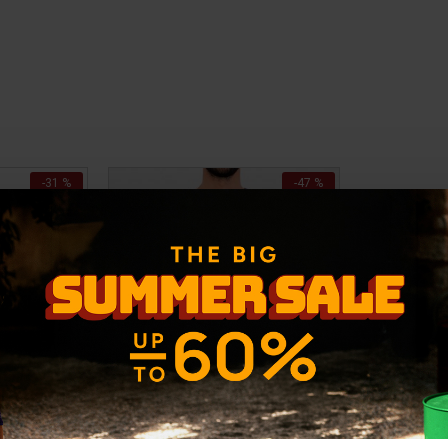
-31 %
-47 %