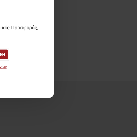
τικές Προσφορές,
ΦΗ
ένων