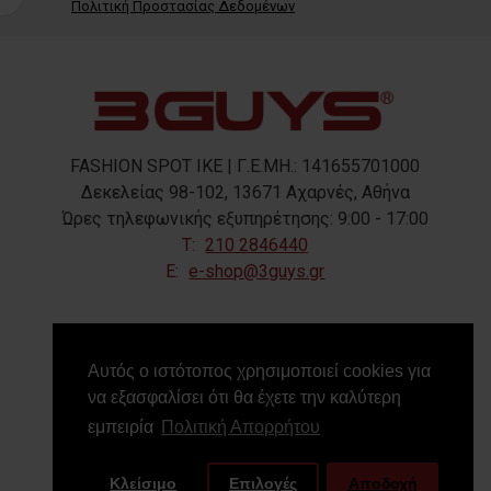
Πολιτική Προστασίας Δεδομένων
FASHION SPOT IKE | Γ.Ε.ΜΗ.: 141655701000
Δεκελείας 98-102, 13671 Αχαρνές, Αθήνα
Ώρες τηλεφωνικής εξυπηρέτησης: 9:00 - 17:00
T:
210 2846440
E:
e-shop@3guys.gr
FOLLOW US
Αυτός ο ιστότοπος χρησιμοποιεί cookies για
να εξασφαλίσει ότι θα έχετε την καλύτερη
εμπειρία
Πολιτική Απορρήτου
Κλείσιμο
Επιλογές
Αποδοχή