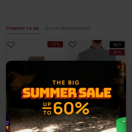
Η αποστολή - αφού έχει επιβεβαιωθεί η παραγγελία
34
43
28
106
σας και έχετε επιλέξει να σας αποσταλεί με
courier
-
36
45
30
106
πραγματοποιείτε
σε όλη την Ελλάδα
με ταχυμεταφορά
courier και η παράδοση γίνεται σε 1-3 εργάσιμες ημέρες
ΣΥΝΔΥΑΣΕ ΤΟ ΜΕ
ΘΑ ΣΟΥ ΑΡΕΣΑΝ ΕΠΙΣΗΣ
στη διεύθυνση που θα δηλώσετε και ενημερώνεστε με
σχετικό
voucher
για την εξέλιξη της.
-12 %
ΝΕΟ
Η εταιρία 3
GUYS
συνεργάζεται με τις εξής
-28 %
εταιρίες:
ACS
, Γενική Ταχυδρομική,
ΕΛΤΑ
Courier
και
Easy
Mail
. Ανάλογα με την περιοχή και
τον τρόπο πληρωμής που θα προτιμήσετε θα επιλεχθεί
από το αρμόδιο τμήμα η εταιρία
courier
με την οποία θα
γίνει η αποστολή της παραγγελίας σας.
Το κόστος των μεταφορικών είναι
3,00 ευρώ
για
παραγγελίες κάτω των 50 ευρώ.
Για παραγγελίες άνω των 50,00 ευρώ η αποστολή
είναι δωρεάν Πανελλαδικά.
Στις περιπτώσεις όπου η πληρωμή γίνεται με
αντικαταβολή η
χρέωση