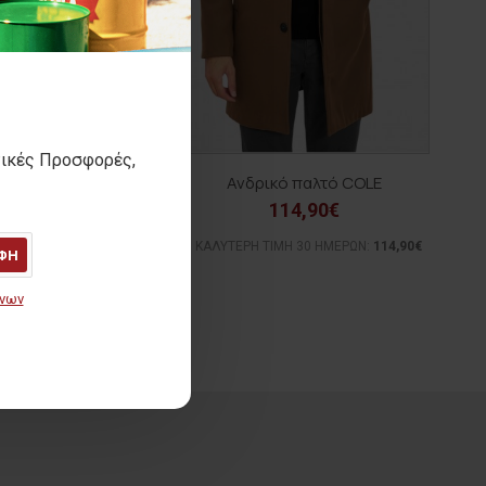
τικές Προσφορές,
 Μπουφάν MOISES
Ανδρικό παλτό COLE
52,00€
114,90€
ΓΡΑΦΟΜΕΝΗ ΤΙΜΗ:
74,90€
ΚΑΛΥΤΕΡΗ ΤΙΜΗ 30 ΗΜΕΡΩΝ:
114,90€
ΦΗ
(-31%)
ΙΜΗ 30 ΗΜΕΡΩΝ:
52,00€
ένων