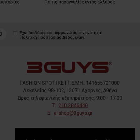
με κάρτες
Για τις παραγγελίες εντός Ελλάδος
Έχω διαβάσει και συμφωνώ με την ενότητα:
D
Πολιτική Προστασίας Δεδομένων
FASHION SPOT IKE | Γ.Ε.ΜΗ.: 141655701000
Δεκελείας 98-102, 13671 Αχαρνές, Αθήνα
Ώρες τηλεφωνικής εξυπηρέτησης: 9:00 - 17:00
T:
210 2846440
E:
e-shop@3guys.gr
FOLLOW US