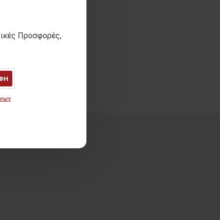
τικές Προσφορές,
ΦΗ
ένων