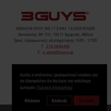
FASHION SPOT IKE | Γ.Ε.ΜΗ.: 141655701000
Δεκελείας 98-102, 13671 Αχαρνές, Αθήνα
Ώρες τηλεφωνικής εξυπηρέτησης: 9:00 - 17:00
T:
210 2846440
E:
e-shop@3guys.gr
FOLLOW US
Αυτός ο ιστότοπος χρησιμοποιεί cookies για
να εξασφαλίσει ότι θα έχετε την καλύτερη
εμπειρία
Πολιτική Απορρήτου
Κλείσιμο
Επιλογές
Αποδοχή