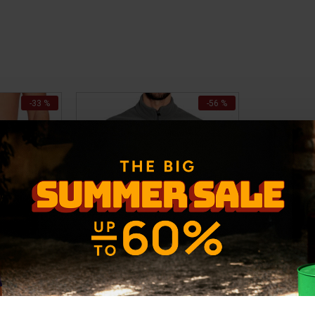
-33 %
-56 %