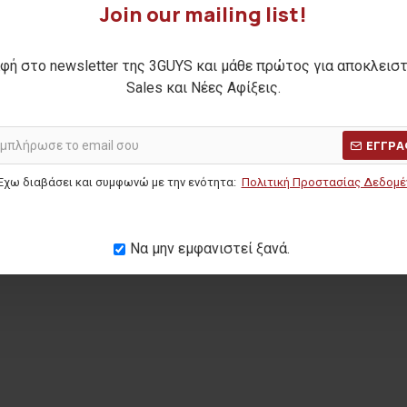
Join our mailing list!
 JRB MODAL
Ανδρική μπλούζα fleece WIN
φή στο newsletter της 3GUYS και μάθε πρώτος για αποκλεισ
20,00€
Sales και Νέες Αφίξεις.
Η ΤΙΜΗ:
11,90€
ΑΡΧΙΚΗ ΑΝΑΓΡΑΦΟΜΕΝΗ ΤΙΜΗ:
45,90€
(-56%)
ΜΕΡΩΝ:
8,00€
ΚΑΛΥΤΕΡΗ ΤΙΜΗ 30 ΗΜΕΡΩΝ:
20,00€
ΕΓΓΡΑ
Έχω διαβάσει και συμφωνώ με την ενότητα:
Πολιτική Προστασίας Δεδομ
Να μην εμφανιστεί ξανά.