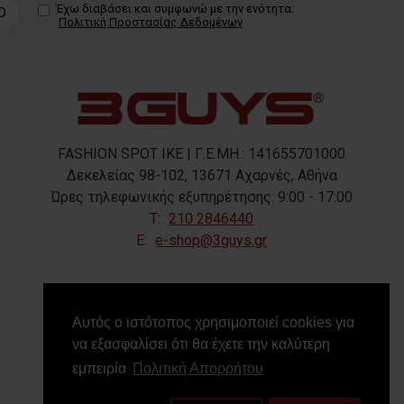
Έχω διαβάσει και συμφωνώ με την ενότητα:
D
Πολιτική Προστασίας Δεδομένων
FASHION SPOT IKE | Γ.Ε.ΜΗ.: 141655701000
Δεκελείας 98-102, 13671 Αχαρνές, Αθήνα
Ώρες τηλεφωνικής εξυπηρέτησης: 9:00 - 17:00
T:
210 2846440
E:
e-shop@3guys.gr
FOLLOW US
Αυτός ο ιστότοπος χρησιμοποιεί cookies για
να εξασφαλίσει ότι θα έχετε την καλύτερη
εμπειρία
Πολιτική Απορρήτου