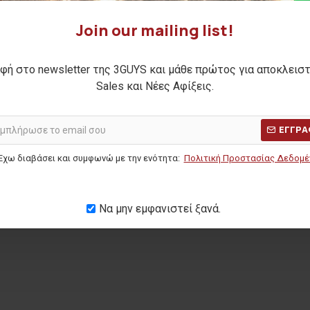
Join our mailing list!
αντελόνι
φή στο newsletter της 3GUYS και μάθε πρώτος για αποκλεισ
N
Sales και Νέες Αφίξεις.
Η ΤΙΜΗ:
59,90€
ΕΓΓΡΑ
ΜΕΡΩΝ:
40,00€
Έχω διαβάσει και συμφωνώ με την ενότητα:
Πολιτική Προστασίας Δεδομ
Να μην εμφανιστεί ξανά.