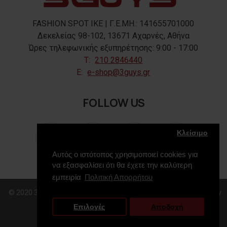
FASHION SPOT IKE | Γ.Ε.ΜΗ.: 141655701000
Δεκελείας 98-102, 13671 Αχαρνές, Αθήνα
Ώρες τηλεφωνικής εξυπηρέτησης: 9:00 - 17:00
T:
210 2846440
E:
e-shop@3guys.gr
FOLLOW US
Κλείσιμο
Αυτός ο ιστότοπος χρησιμοποιεί cookies για
να εξασφαλίσει ότι θα έχετε την καλύτερη
εμπειρία
Πολιτική Απορρήτου
© 2020 3GUYS, All Rights Reserved. Web Design & Development by
Επιλογές
Αποδοχή