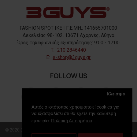
FASHION SPOT IKE | Γ.Ε.ΜΗ.: 141655701000
Δεκελείας 98-102, 13671 Αχαρνές, Αθήνα
Ώρες τηλεφωνικής εξυπηρέτησης: 9:00 - 17:00
T:
210 2846440
E:
e-shop@3guys.gr
FOLLOW US
Κλείσιμο
Αυτός ο ιστότοπος χρησιμοποιεί cookies για
να εξασφαλίσει ότι θα έχετε την καλύτερη
εμπειρία
Πολιτική Απορρήτου
© 2020 3GUYS, All Rights Reserved. Web Design & Development by