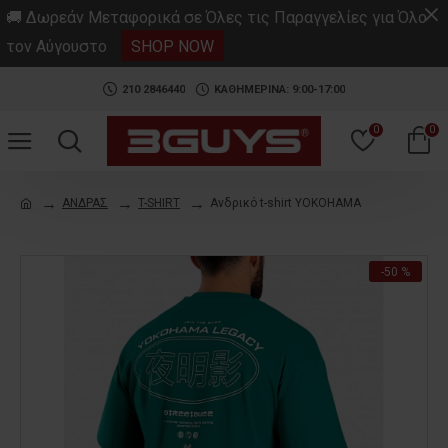
.
🚚 Δωρεάν Μεταφορικά σε Όλες τις Παραγγελίες για Όλο
τον Αύγουστο
SHOP NOW
210 2846440
ΚΑΘΗΜΕΡΙΝΑ: 9:00-17:00
0
0
ΑΝΔΡΑΣ
T-SHIRT
Ανδρικό t-shirt YOKOHAMA
-50 %