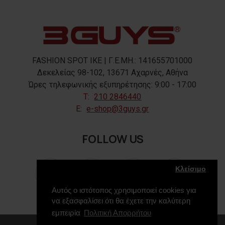
FASHION SPOT IKE | Γ.Ε.ΜΗ.: 141655701000
Δεκελείας 98-102, 13671 Αχαρνές, Αθήνα
Ώρες τηλεφωνικής εξυπηρέτησης: 9:00 - 17:00
T:
210 2846440
E:
e-shop@3guys.gr
FOLLOW US
Κλείσιμο
Αυτός ο ιστότοπος χρησιμοποιεί cookies για
να εξασφαλίσει ότι θα έχετε την καλύτερη
εμπειρία
Πολιτική Απορρήτου