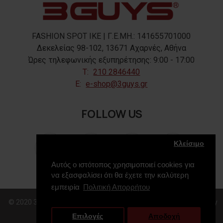
FASHION SPOT IKE | Γ.Ε.ΜΗ.: 141655701000
Δεκελείας 98-102, 13671 Αχαρνές, Αθήνα
Ώρες τηλεφωνικής εξυπηρέτησης: 9:00 - 17:00
T:
210 2846440
E:
e-shop@3guys.gr
FOLLOW US
Κλείσιμο
Αυτός ο ιστότοπος χρησιμοποιεί cookies για
να εξασφαλίσει ότι θα έχετε την καλύτερη
εμπειρία
Πολιτική Απορρήτου
© 2020 3GUYS, All Rights Reserved. Web Design & Development by
Επιλογές
Αποδοχή